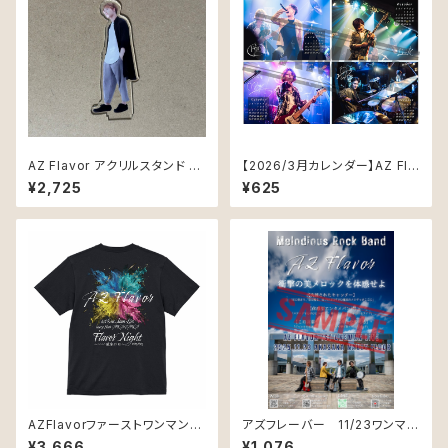
AZ Flavor アクリルスタンド Vo
【2026/3月カレンダー】AZ Fla
cal hitoki
vor Photo Calendar Septe
¥2,725
¥625
mber version
AZFlavorファーストワンマン限
アズフレーバー 11/23ワンマン
定 Tシャツ
ライブ ポスター A2サイズ
¥3,666
¥1,076