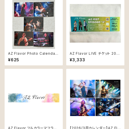
AZ Flavor Photo Calendar
AZ Flavor LIVE チケット 202
４月 version
6/02/24
¥625
¥3,333
AZ Flavor フルカラーマフラー
【2026/3月カレンダー】AZ Fla