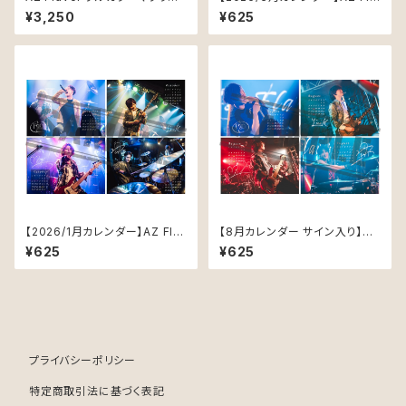
タオル
vor Photo Calendar Septe
¥3,250
¥625
mber version
【2026/1月カレンダー】AZ Fla
【8月カレンダー サイン入り】AZ
vor Photo Calendar Septe
Flavor Photo Calendar Aug
¥625
¥625
mber version
ust version
プライバシーポリシー
特定商取引法に基づく表記